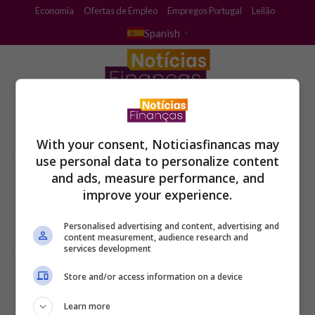
Skip
Economía
Ofertas de Empleo
Empregos Portugal
Leilão
to
Spanish
▼
content
With your consent, Noticiasfinancas may
use personal data to personalize content
and ads, measure performance, and
improve your experience.
Personalised advertising and content, advertising and
content measurement, audience research and
services development
Términos y condiciones
Store and/or access information on a device
Política de Privacidad
Configuración de privacidad y cookies
Sobre la empresa
Learn more