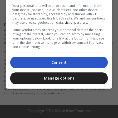
ALPHAZEN TECHNOLOGIES LIMITED
Your personal data will be processed and information from
Email:
networknewsinc@gmail.com
your device (cookies, unique identifiers, and other device
data) may be stored by, accessed by and shared with 210
partners, or used specifically by this site. We and our partners
may use precise geolocation data.
List of partners.
Disclaimer
Some vendors may process your personal data on the basis
Advertencia:
No solicitamos ninguna cantidad de dinero para liberar ningún tipo de
of legitimate interest, which you can object to by managing
producto financiero, ya sea tarjeta de crédito, financiamiento o préstamo. Si esto sucede,
your options below. Look for a link at the bottom of this page
avísenos a través del formulario de inmediato. Observaciones: Trabajamos para mantener
or in the site menu to manage or withdraw consent in privacy
toda la información lo más actualizada posible. Cabe mencionar que esta información puede
and cookie settings.
diferir de la información que se encuentra en los sitios web de instituciones financieras o
proveedores de servicios en un sitio web específico. Con respecto a las instituciones con las
que no tenemos alianzas, todos los productos enumerados en este sitio
www.noticiasfinancas.com no tienen garantía de que la información esté actualizada.
Consent
Recuerde siempre leer los términos de uso y los términos de compra de las instituciones
financieras que elija.
Consideraciones:
Nos esforzamos por mantener toda la información actualizada y precisa.
Esta información puede diferir de lo que ve en los sitios web de instituciones financieras,
Manage options
proveedores de servicios o un sitio web para productos específicos. En el caso de
instituciones no asociadas, todos los productos financieros se presentan sin garantía de que
la información esté actualizada. Siempre que elija su oferta, lea las condiciones de las
instituciones financieras y los términos de compra.
Copyright 2026 ©
Notícias Finanças