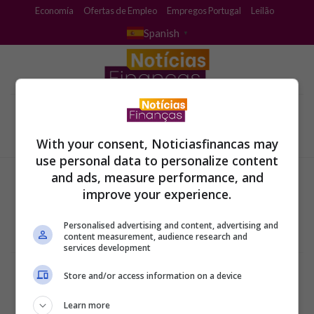
Skip
Economía
Ofertas de Empleo
Empregos Portugal
Leilão
to
Spanish
▼
content
With your consent, Noticiasfinancas may
use personal data to personalize content
and ads, measure performance, and
improve your experience.
Personalised advertising and content, advertising and
content measurement, audience research and
services development
Términos y condiciones
Store and/or access information on a device
Política de Privacidad
Configuración de privacidad y cookies
Sobre la empresa
Learn more