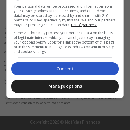
ALPHAZEN TECHNOLOGIES LIMITED
Your personal data will be processed and information from
Email:
networknewsinc@gmail.com
your device (cookies, unique identifiers, and other device
data) may be stored by, accessed by and shared with 210
partners, or used specifically by this site. We and our partners
may use precise geolocation data.
List of partners.
Disclaimer
Some vendors may process your personal data on the basis
Advertencia:
No solicitamos ninguna cantidad de dinero para liberar ningún tipo de
of legitimate interest, which you can object to by managing
producto financiero, ya sea tarjeta de crédito, financiamiento o préstamo. Si esto sucede,
your options below. Look for a link at the bottom of this page
avísenos a través del formulario de inmediato. Observaciones: Trabajamos para mantener
or in the site menu to manage or withdraw consent in privacy
toda la información lo más actualizada posible. Cabe mencionar que esta información puede
and cookie settings.
diferir de la información que se encuentra en los sitios web de instituciones financieras o
proveedores de servicios en un sitio web específico. Con respecto a las instituciones con las
que no tenemos alianzas, todos los productos enumerados en este sitio
www.noticiasfinancas.com no tienen garantía de que la información esté actualizada.
Consent
Recuerde siempre leer los términos de uso y los términos de compra de las instituciones
financieras que elija.
Consideraciones:
Nos esforzamos por mantener toda la información actualizada y precisa.
Esta información puede diferir de lo que ve en los sitios web de instituciones financieras,
Manage options
proveedores de servicios o un sitio web para productos específicos. En el caso de
instituciones no asociadas, todos los productos financieros se presentan sin garantía de que
la información esté actualizada. Siempre que elija su oferta, lea las condiciones de las
instituciones financieras y los términos de compra.
Copyright 2026 ©
Notícias Finanças