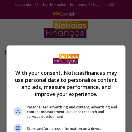
Skip
Economía
Ofertas de Empleo
Empregos Portugal
Leilão
to
Spanish
▼
content
No se Encontró
It seems we can’t find what you’re looking for.
With your consent, Noticiasfinancas may
use personal data to personalize content
and ads, measure performance, and
improve your experience.
Personalised advertising and content, advertising and
content measurement, audience research and
services development
Store and/or access information on a device