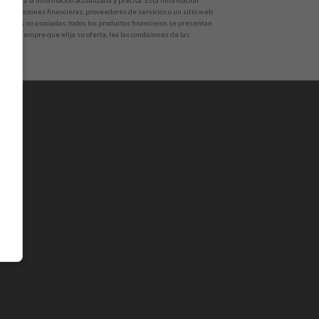
r toda la información actualizada y precisa. Esta información
e instituciones financieras, proveedores de servicios o un sitio web
ituciones no asociadas, todos los productos financieros se presentan
zada. Siempre que elija su oferta, lea las condiciones de las
mpra.