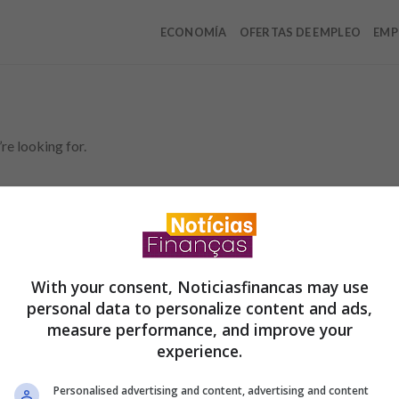
ECONOMÍA
OFERTAS DE EMPLEO
EMP
re looking for.
Disclaimer
With your consent, Noticiasfinancas may use
Advertencia:
No solicitamos ninguna cantidad 
tarjeta de crédito, financiamiento o préstamo.
personal data to personalize content and ads,
Observaciones: Trabajamos para mantener toda
measure performance, and improve your
esta información puede diferir de la informaci
o proveedores de servicios en un sitio web esp
experience.
alianzas, todos los productos enumerados en e
es
información esté actualizada. Recuerde siempr
d
instituciones financieras que elija.
Personalised advertising and content, advertising and content