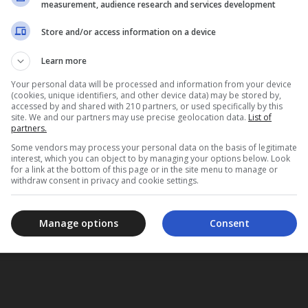
y cookies
Consideraciones:
Nos esforzamos por mantene
measurement, audience research and services development
puede diferir de lo que ve en los sitios web d
para productos específicos. En el caso de inst
Store and/or access information on a device
LIMITED
sin garantía de que la información esté actuali
ail.com
instituciones financieras y los términos de co
Learn more
Your personal data will be processed and information from your device
(cookies, unique identifiers, and other device data) may be stored by,
accessed by and shared with 210 partners, or used specifically by this
site. We and our partners may use precise geolocation data.
List of
partners.
Some vendors may process your personal data on the basis of legitimate
interest, which you can object to by managing your options below. Look
for a link at the bottom of this page or in the site menu to manage or
withdraw consent in privacy and cookie settings.
Manage options
Consent