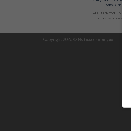
Configuración de privacidad 
Sobre la empresa
ALPHAZEN TECHNOLOGIES 
Email:
networknewsinc@gm
Copyright 2026 ©
Notícias Finanças