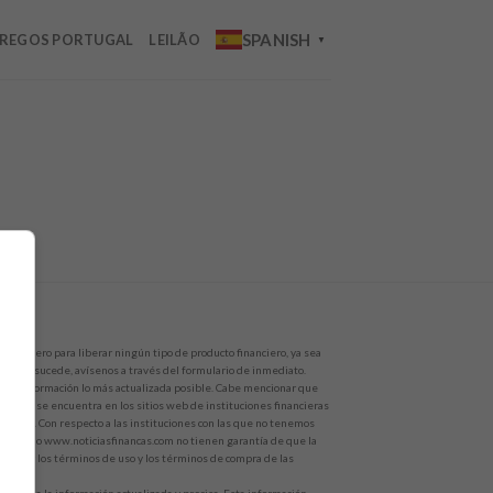
SPANISH
REGOS PORTUGAL
LEILÃO
▼
de dinero para liberar ningún tipo de producto financiero, ya sea
 Si esto sucede, avísenos a través del formulario de inmediato.
 la información lo más actualizada posible. Cabe mencionar que
ón que se encuentra en los sitios web de instituciones financieras
ecífico. Con respecto a las instituciones con las que no tenemos
ste sitio www.noticiasfinancas.com no tienen garantía de que la
e leer los términos de uso y los términos de compra de las