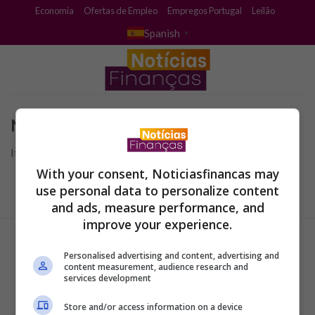
Skip
Economía
Ofertas de Empleo
Empregos Portugal
Leilão
to
Spanish
▼
content
No se Encontró
It seems we can’t find what you’re looking for.
With your consent, Noticiasfinancas may
use personal data to personalize content
and ads, measure performance, and
improve your experience.
Personalised advertising and content, advertising and
content measurement, audience research and
services development
Store and/or access information on a device