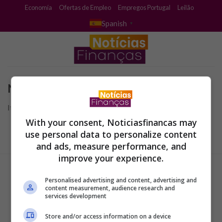
Skip
Economía
Ofertas de Empleo
Empregos Portugal
Leilão
to
Spanish
▼
content
No se Encontró
It seems we can’t find what you’re looking for.
With your consent, Noticiasfinancas may
use personal data to personalize content
and ads, measure performance, and
improve your experience.
Personalised advertising and content, advertising and
content measurement, audience research and
services development
Store and/or access information on a device