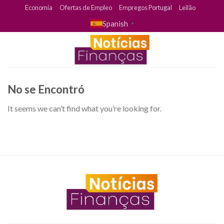
Skip
Economía
Ofertas de Empleo
Empregos Portugal
Leilão
to
Spanish
▼
content
No se Encontró
It seems we can’t find what you’re looking for.