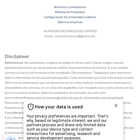
Términos y condiciones
Política de Privacidad
Configuración de privacidad y cookies
Sobre la empresa
ALPHAZEN TECHNOLOGIES LIMITED
Email:
networknewsinc@gmail.com
Disclaimer
Advertencia:
No solicitamos ninguna cantidad de dinero para liberar ningún tipo de
producto financiero, ya sea tarjeta de crédito, financiamiento o préstamo. Si esto sucede,
avísenos a través del formulario de inmediato. Observaciones: Trabajamos para mantener
toda la información lo más actualizada posible. Cabe mencionar que esta información puede
diferir de la información que se encuentra en los sitios web de instituciones financieras o
proveedores de servicios en un sitio web específico. Con respecto a las instituciones con las
que no tenemos alianzas, todos los productos enumerados en este sitio
www.noticiasfinancas.com no tienen garantía de que la información esté actualizada.
Recuerde siempre leer los términos de uso y los términos de compra de las instituciones
financieras que elija.
Consideraciones:
Nos esforzamos por mantener toda la información actualizada y precisa.
Esta información puede diferir de lo que ve en los sitios web de instituciones financieras,
proveedores de servicios o un sitio web para productos específicos. En el caso de
instituciones no asociadas, todos los productos financieros se presentan sin garantía de que
la información esté actualizada. Siempre que elija su oferta, lea las condiciones de las
instituciones financieras y los términos de compra.