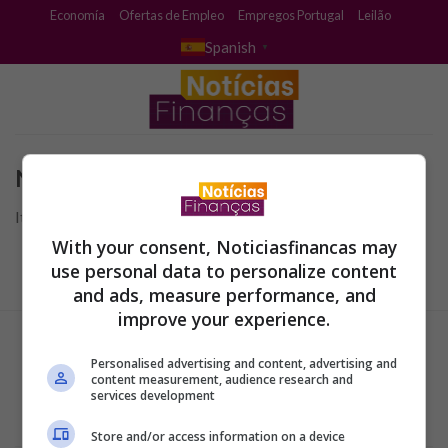
Skip
Economía
Ofertas de Empleo
Empregos Portugal
Leilão
to
Spanish
▼
content
No se Encontró
It seems we can’t find what you’re looking for.
With your consent, Noticiasfinancas may
use personal data to personalize content
and ads, measure performance, and
improve your experience.
Personalised advertising and content, advertising and
content measurement, audience research and
services development
Store and/or access information on a device