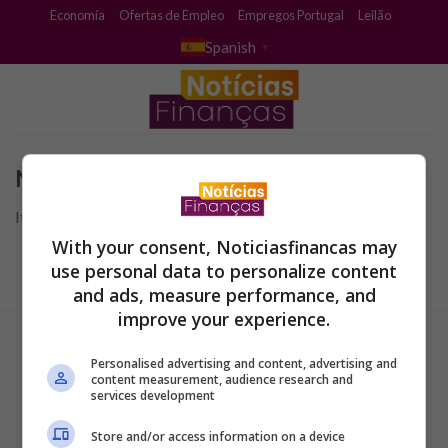
Skip
Economía
Ofertas de Empleo
Empregos Portugal
Leilão
to
Spanish
▼
content
No se Encontró
It seems we can’t find what you’re looking for.
With your consent, Noticiasfinancas may
use personal data to personalize content
and ads, measure performance, and
improve your experience.
Personalised advertising and content, advertising and
content measurement, audience research and
services development
Store and/or access information on a device