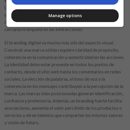
fortalece la relación con el cliente
. Herramientas como
CRMs, plataformas de automatización de marketing y
chatbots deben utilizarse con estrategia. Cuando se aplican
Manage options
correctamente, permiten escalar operaciones sin perder
cercanía ni empatía en las interacciones.
El branding digital va mucho más allá del aspecto visual.
Construir una marca sólida requiere claridad de propósito,
coherencia en la comunicación y autenticidad en las acciones.
La identidad debe estar presente en todos los puntos de
contacto, desde el sitio web hasta los comentarios en redes
sociales. La elección de palabras, el tono de voz y la
coherencia en los mensajes contribuyen a la percepción de la
marca. Las marcas bien posicionadas generan identificación,
confianza y preferencia. Además, un branding fuerte facilita
asociaciones, aumenta el valor percibido de los productos o
servicios y atrae talentos que comparten los mismos valores
y visión de futuro.