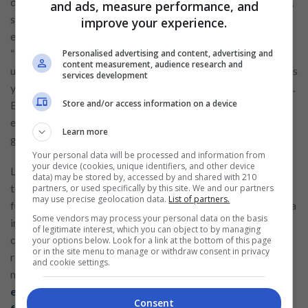
destacan “Experiencia del usuario” y “Redes sociales activas”,
and ads, measure performance, and
simbolizando la interacción. En la parte superior se
improve your experience.
encuentran “Email marketing”, “Tráfico pagado” y
“Monetización inteligente”, completando el ciclo. El diseño
Personalised advertising and content, advertising and
content measurement, audience research and
usa íconos minimalistas y una línea evolutiva, con tonos azules
services development
y verdes para transmitir crecimiento, confianza y estabilidad.
Store and/or access information on a device
Esta infografía funciona como guía visual y puede integrarse
en presentaciones, sitios web o materiales educativos con
Learn more
gran impacto.
Your personal data will be processed and information from
your device (cookies, unique identifiers, and other device
La automatización de procesos digitales puede ahorrar
data) may be stored by, accessed by and shared with 210
tiempo y mejorar la eficiencia operativa. Sin embargo, es
partners, or used specifically by this site. We and our partners
may use precise geolocation data.
List of partners.
fundamental que la tecnología no sustituya completamente la
Some vendors may process your personal data on the basis
interacción humana. Automatizar tareas como el envío de
of legitimate interest, which you can object to by managing
correos electrónicos, la programación de publicaciones o las
your options below. Look for a link at the bottom of this page
or in the site menu to manage or withdraw consent in privacy
respuestas iniciales en chats puede ser muy útil, pero se debe
and cookie settings.
mantener el toque personal en los momentos clave.
El
equilibrio entre automatización y personalización
Consent