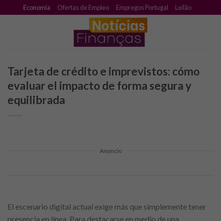
Skip
Economía
Ofertas de Empleo
Empregos Portugal
Leilão
to
content
Tarjeta de crédito e imprevistos: cómo
evaluar el impacto de forma segura y
equilibrada
Anuncio
El escenario digital actual exige más que simplemente tener
presencia en línea. Para destacarse en medio de una