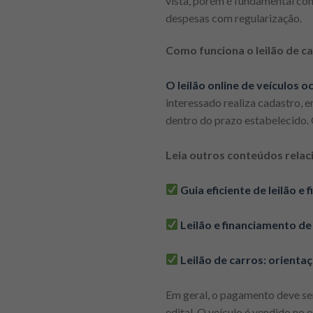
vista, porém é fundamental cons
despesas com regularização.
Como funciona o leilão de ca
O leilão online de veículos
interessado realiza cadastro, e
dentro do prazo estabelecido. 
Leia outros conteúdos relac
Guia eficiente de leilão 
Leilão e financiamento de 
Leilão de carros: orienta
Em geral, o pagamento deve ser
edital. O veículo é vendido no 