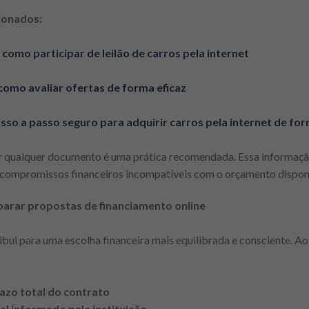
ionados:
 como participar de leilão de carros pela internet
: como avaliar ofertas de forma eficaz
asso a passo seguro para adquirir carros pela internet de for
nar qualquer documento é uma prática recomendada. Essa informa
r compromissos financeiros incompatíveis com o orçamento disponí
parar propostas de financiamento online
bui para uma escolha financeira mais equilibrada e consciente. Ao 
razo total do contrato
al informado pela instituição