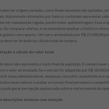
podem ter origens variadas, como financiamentos não quitados, sin
ais. Automóveis retomados por bancos costumam apresentar valore
dem ter manutenção regular, porém maior quilometragem. Essa orig
. Ao comparar ofertas, é recomendável analisar o histórico inform
eis gastos com reparos. Um carro arrematado por R$ 25.000,00 po
e deve ser incluído no cálculo total da compra.
tação e cálculo do valor total
r do lance não representa o custo final da aquisição. É comum haver 
e o valor arrematado. Se o veículo for adquirido por R$ 30.000,0
stir taxas administrativas, despesas com pátio, transferência e re
todos esses valores e avaliar se o preço final permanece competi
tos pode gerar percepção equivocada sobre a real economia da ope
 e descrições técnicas com atenção