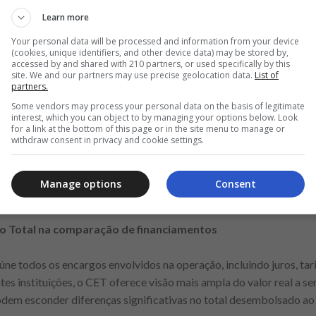
Anuncio
Learn more
Your personal data will be processed and information from your device
(cookies, unique identifiers, and other device data) may be stored by,
accessed by and shared with 210 partners, or used specifically by this
site. We and our partners may use precise geolocation data.
List of
partners.
 do financiamento de carros
Some vendors may process your personal data on the basis of legitimate
interest, which you can object to by managing your options below. Look
de em que a instituição financeira paga o valor do veículo ao v
for a link at the bottom of this page or in the site menu to manage or
withdraw consent in privacy and cookie settings.
idas de juros. O contrato define taxa aplicada, prazo e encargos 
lo permanece alienado ao banco. Ao comparar ofertas online, é i
o total da operação. Um financiamento de R$ 40.000,00 pode resul
Manage options
Consent
taxas e do prazo escolhido.
vo Total na comparação de financiamentos
úne todos os encargos envolvidos na operação, incluindo juros, tar
es instituições, o CET oferece visão mais ampla do valor real a se
em esconder diferenças significativas no total desembolsado ao f