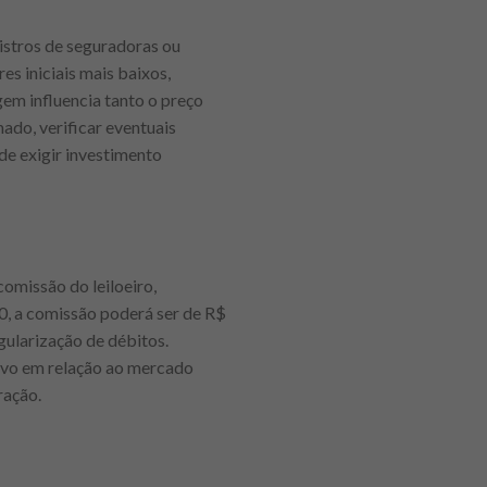
istros de seguradoras ou
s iniciais mais baixos,
em influencia tanto o preço
ado, verificar eventuais
de exigir investimento
comissão do leiloeiro,
0, a comissão poderá ser de R$
gularização de débitos.
tivo em relação ao mercado
ração.