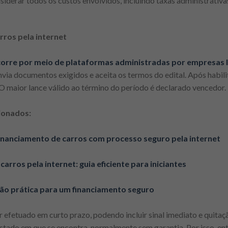
iderar todos os custos envolvidos, incluindo taxas administrativas
rros pela internet
 ocorre por meio de plataformas administradas por empresas l
nvia documentos exigidos e aceita os termos do edital. Após habili
O maior lance válido ao término do período é declarado vencedor.
ionados:
e financiamento de carros com processo seguro pela internet
carros pela internet: guia eficiente para iniciantes
ção prática para um financiamento seguro
 efetuado em curto prazo, podendo incluir sinal imediato e quita
estado em que se encontra, normalmente sem garantia. Por isso, ent