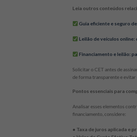
Leia outros conteúdos relac
Guia eficiente e seguro de
Leilão de veículos online
Financiamento e leilão: p
Solicitar o CET antes de assi
de forma transparente e evita
Pontos essenciais para com
Analisar esses elementos contri
financiamento, considere:
●
Taxa de juros aplicada e p
●
Valor do Custo Efetivo Tot