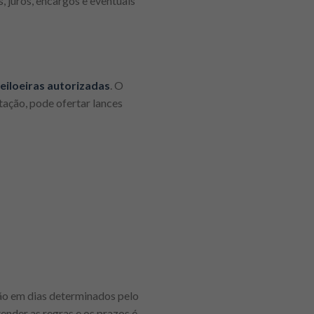
, juros, encargos e eventuais
eiloeiras autorizadas
. O
tação, pode ofertar lances
ção em dias determinados pelo
ender as regras e os prazos é