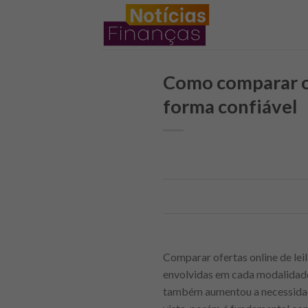
Skip
to
content
Como comparar of
forma confiável
Comparar ofertas online de lei
envolvidas em cada modalidade.
também aumentou a necessidade