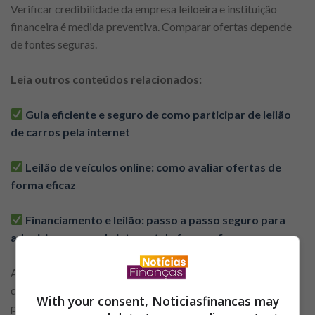
Verificar credibilidade da empresa leiloeira e instituição
financeira é medida preventiva. Comparar ofertas depende
de fontes seguras.
Leia outros conteúdos relacionados:
Guia eficiente e seguro de como participar de leilão
de carros pela internet
Leilão de veículos online: como avaliar ofertas de
forma eficaz
Financiamento e leilão: passo a passo seguro para
adquirir carros pela internet de forma eficaz
A segurança digital protege dados pessoais e financeiros
durante o processo. Adotar práticas preventivas contribui
With your consent, Noticiasfinancas may
para experiência mais confiável e reduz possibilidades de