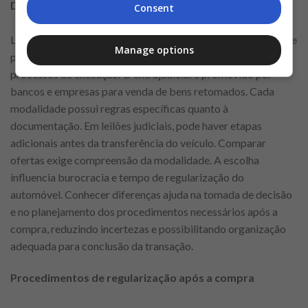
Diferença entre leilão judicial e extrajudicial
Consent
Leilões podem ser judiciais ou extrajudiciais. O judicial ocorre
Manage options
por determinação da Justiça, geralmente relacionado a
processos de execução. O extrajudicial é promovido por
bancos e empresas para venda de bens retomados. Cada
modalidade possui regras específicas quanto à
documentação. Em leilões judiciais, pode haver etapas
adicionais antes da transferência do veículo. Comparar
ofertas exige compreensão da modalidade. A escolha
influencia burocracia e tempo de regularização do
automóvel. Conhecer diferenças ajuda na tomada de decisão
e no planejamento dos procedimentos necessários após a
compra, reduzindo incertezas e possibilitando organização
adequada para conclusão da transação.
Procedimentos de regularização após a compra