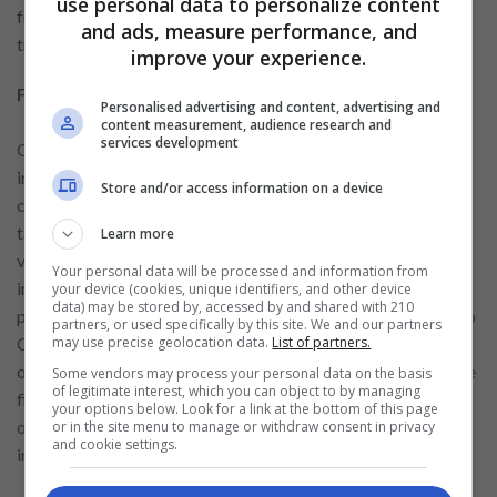
use personal data to personalize content
fraudes, garantindo maior proteção ao consumidor e
and ads, measure performance, and
tranquilidade durante a transação.
improve your experience.
Funcionamento do financiamento de veículos
Personalised advertising and content, advertising and
content measurement, audience research and
services development
O financiamento permite aquisição parcelada por meio de
instituição financeira. O banco paga o valor ao vendedor, e o
Store and/or access information on a device
cliente assume parcelas com juros. O contrato define prazo,
taxa e condições de pagamento. Durante o financiamento, o
Learn more
veículo permanece alienado ao banco. Em caso de
Your personal data will be processed and information from
inadimplência, a instituição pode retomar o bem conforme
your device (cookies, unique identifiers, and other device
data) may be stored by, accessed by and shared with 210
previsto contratualmente. Comparar ofertas exige análise do
partners, or used specifically by this site. We and our partners
may use precise geolocation data.
List of partners.
Custo Efetivo Total para compreender o valor real da
operação. Essa informação auxilia na avaliação da viabilidade
Some vendors may process your personal data on the basis
of legitimate interest, which you can object to by managing
financeira e na escolha da proposta mais adequada ao
your options below. Look for a link at the bottom of this page
orçamento do comprador, evitando compromissos
or in the site menu to manage or withdraw consent in privacy
and cookie settings.
incompatíveis com sua capacidade de pagamento.