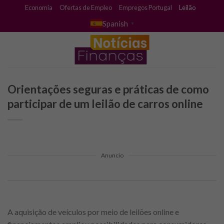
Skip
Economía
Ofertas de Empleo
Empregos Portugal
Leilão
to
Spanish
▼
content
Orientações seguras e práticas de como
participar de um leilão de carros online
Anuncio
A aquisição de veículos por meio de leilões online e