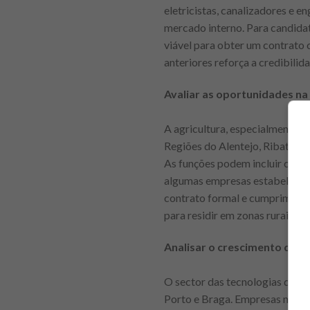
eletricistas, canalizadores e e
mercado interno. Para candida
viável para obter um contrato 
anteriores reforça a credibilid
Avaliar as oportunidades na 
A agricultura, especialmente e
Regiões do Alentejo, Ribatejo
As funções podem incluir colhe
algumas empresas estabelecem 
contrato formal e cumprimento 
para residir em zonas rurais du
Analisar o crescimento das 
O sector das tecnologias de i
Porto e Braga. Empresas nacion