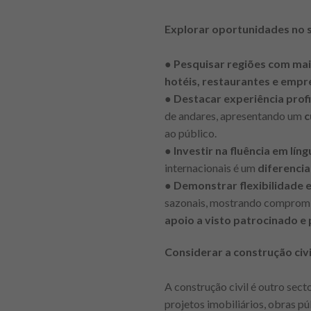
Explorar oportunidades no s
●
Pesquisar regiões com ma
hotéis, restaurantes e empr
●
Destacar experiência profi
de andares, apresentando um
c
ao público.
●
Investir na fluência em lín
internacionais é um
diferenci
●
Demonstrar flexibilidade 
sazonais, mostrando compromis
apoio a visto patrocinado e
Considerar a construção civi
A construção civil é outro sec
projetos imobiliários, obras pú