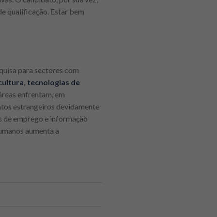
e qualificação. Estar bem
squisa para sectores com
cultura, tecnologias de
 áreas enfrentam, em
atos estrangeiros devidamente
ios de emprego e informação
 humanos aumenta a