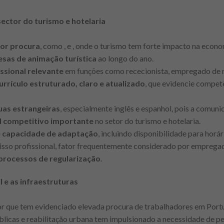
ector do turismo e hotelaria
ior procura
, como , e , onde o turismo tem forte impacto na econ
esas de animação turística
ao longo do ano.
ssional relevante
em funções como rececionista, empregado de m
urrículo estruturado, claro e atualizado
, que evidencie compet
guas estrangeiras
, especialmente inglês e espanhol, pois a comuni
al competitivo importante
no setor do turismo e hotelaria.
e capacidade de adaptação
, incluindo disponibilidade para horá
so profissional, fator frequentemente considerado por empregad
 processos de regularização
.
l e as infraestruturas
tor que tem evidenciado elevada procura de trabalhadores em Port
blicas e reabilitação urbana tem impulsionado a necessidade de ped