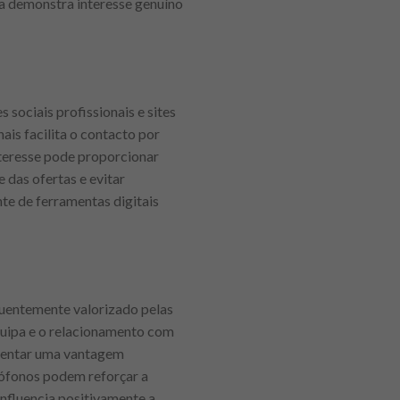
ga demonstra interesse genuíno
sociais profissionais e sites
ais facilita o contacto por
nteresse pode proporcionar
 das ofertas e evitar
te de ferramentas digitais
quentemente valorizado pelas
quipa e o relacionamento com
esentar uma vantagem
usófonos podem reforçar a
influencia positivamente a