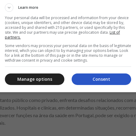
de software. A escassez de talento especializado faz com que
algu
Learn more
sionais fora da União Europeia e apoiar processos de visto
. 
as específicas e experiência comprovada são determinantes. A apr
Your personal data will be processed and information from your device
(cookies, unique identifiers, and other device data) may be stored by,
 histórico profissional detalhado pode diferenciar o candidato nu
accessed by and shared with 210 partners, or used specifically by this
site. We and our partners may use precise geolocation data.
List of
partners.
Some vendors may process your personal data on the basis of legitimate
interest, which you can object to by managing your options below. Look
Anuncio
for a link at the bottom of this page or in the site menu to manage or
withdraw consent in privacy and cookie settings.
Manage options
Consent
 profissionais de saúde
tanto público como privado, enfrenta desafios relacionados com a
lizados. Hospitais e clínicas, em determinadas situações, recorre
 exercer funções na área da saúde em Portugal, pode ser exigido 
is.