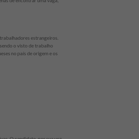
enas de encontrar uma vaga,
 trabalhadores estrangeiros.
 sendo o visto de trabalho
eses no país de origem e os
vas. O candidato, por sua vez,