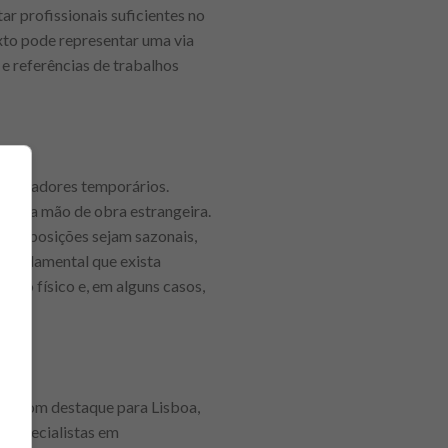
ar profissionais suficientes no
xto pode representar uma via
 e referências de trabalhos
rabalhadores temporários.
nte a mão de obra estrangeira.
itas posições sejam sazonais,
 fundamental que exista
lho físico e, em alguns casos,
al, com destaque para Lisboa,
 especialistas em