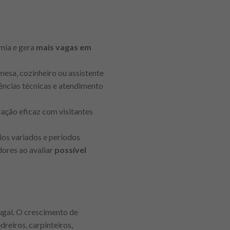
omia e gera
mais vagas em
esa, cozinheiro ou assistente
ências técnicas e atendimento
cação eficaz com visitantes
rios variados e períodos
ores ao avaliar
possível
ugal. O crescimento de
reiros, carpinteiros,