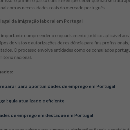
 isso, o primeiro passo consiste em perceber que não se trata ap
sional com as necessidades reais do mercado português.
egal da imigração laboral em Portugal
 é importante compreender o enquadramento jurídico aplicável aos
ipos de vistos e autorizações de residência para fins profissionais,
itados. O processo envolve entidades como os consulados portugu
ritório nacional.
nados:
preparar para oportunidades de emprego em Portugal
l: guia atualizado e eficiente
ades de emprego em destaque em Portugal
ue a vaga existe e que cumpre as obrigações fiscais e contributi