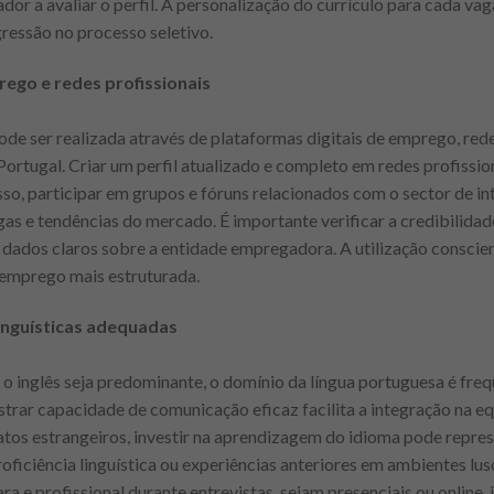
or a avaliar o perfil. A personalização do currículo para cada va
ressão no processo seletivo.
rego e redes profissionais
e ser realizada através de plataformas digitais de emprego, redes 
ortugal. Criar um perfil atualizado e completo em redes profission
sso, participar em grupos e fóruns relacionados com o sector de i
as e tendências do mercado. É importante verificar a credibilidade
dados claros sobre a entidade empregadora. A utilização conscien
 emprego mais estruturada.
nguísticas adequadas
o inglês seja predominante, o domínio da língua portuguesa é fre
rar capacidade de comunicação eficaz facilita a integração na e
datos estrangeiros, investir na aprendizagem do idioma pode repr
roficiência linguística ou experiências anteriores em ambientes l
a e profissional durante entrevistas, sejam presenciais ou online, 