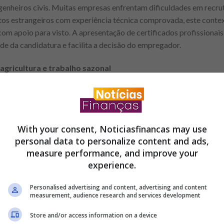
ngenheiros civis. Muitas empresas enfrentam dificuldades em recrut
tos estrangeiros com experiência técnica comprovada, este conte
com apoio para visto. A apresentação de certificados profissionais
ade da candidatura e facilita a decisão do empregador.
agricultura e trabalho sazonal
m períodos de colheita, necessita de um número significativo de t
 e Oeste destacam-se na produção agrícola e recorrem frequenteme
ita de frutas, manutenção de culturas e apoio logístico. Embora mu
With your consent, Noticiasfinancas may use
contratos mais prolongados. Para efeitos de visto patrocinado, é
personal data to personalize content and ads,
das condições legais. O candidato deve estar preparado para traba
measure performance, and improve your
rante o período contratual.
experience.
tecnologias de informação
Personalised advertising and content, advertising and content
measurement, audience research and services development
nformação tem vindo a expandir-se de forma consistente em Portug
ais e multinacionais procuram programadores, analistas de dados,
Store and/or access information on a device