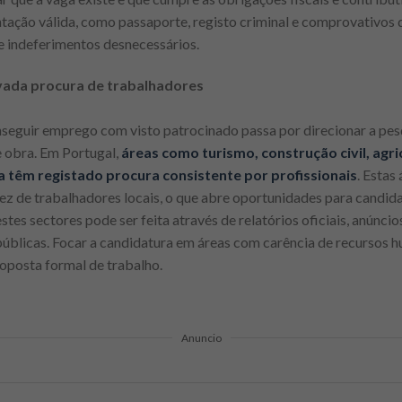
ação válida, como passaporte, registo criminal e comprovativos d
 e indeferimentos desnecessários.
evada procura de trabalhadores
nseguir emprego com visto patrocinado passa por direcionar a pe
 obra. Em Portugal,
áreas como turismo, construção civil, agri
a têm registado procura consistente por profissionais
. Estas
ez de trabalhadores locais, o que abre oportunidades para candid
estes sectores pode ser feita através de relatórios oficiais, anúnc
 públicas. Focar a candidatura em áreas com carência de recursos
oposta formal de trabalho.
Anuncio