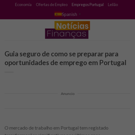
Skip
Economía
Ofertas de Empleo
Empregos Portugal
Leilão
to
Spanish
▼
content
Guia seguro de como se preparar para
oportunidades de emprego em Portugal
Anuncio
O mercado de trabalho em Portugal tem registado