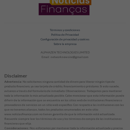
Términos y condiciones
Política de Privacidad
Configuración de privacidad y cookies
Sobre la empresa
ALPHAZEN TECHNOLOGIES LIMITED
Email:
networknewsinc@gmail.com
Disclaimer
Advertencia:
No solicitamos ninguna cantidad de dinero para liberar ningún tipo de
producto financiero, ya sea tarjeta de crédito, financiamiento o préstamo. Si esto sucede,
avísenos a través del formulario de inmediato. Observaciones: Trabajamos para mantener
toda la información lo más actualizada posible. Cabe mencionar que esta información puede
diferir de la información que se encuentra en los sitios web de instituciones financieras o
proveedores de servicios en un sitio web específico. Con respecto a las instituciones con las
que no tenemos alianzas, todos los productos enumerados en este sitio
www.noticiasfinancas.com no tienen garantía de que la información esté actualizada.
Recuerde siempre leer los términos de uso y los términos de compra de las instituciones
financieras que elija.
Consideraciones:
Nos esforzamos por mantener toda la información actualizada y precisa.