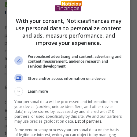
Requisitos e passos eficientes para trabalhar de
forma segura em Portugal
With your consent, Noticiasfinancas may
use personal data to personalize content
Para além de funções sazonais, existem oportunidades
and ads, measure performance, and
permanentes em gestão agrícola, controlo de qualidade e
improve your experience.
processamento alimentar. A adaptação a condições
climatéricas e o cumprimento de normas sanitárias são
Personalised advertising and content, advertising and
aspetos relevantes. O desenvolvimento de práticas
content measurement, audience research and
sustentáveis tem igualmente criado novas funções
services development
relacionadas com certificação e monitorização ambiental.
Store and/or access information on a device
Educação e formação profissional em crescimento
Learn more
Your personal data will be processed and information from
O sector da educação apresenta oportunidades tanto no
your device (cookies, unique identifiers, and other device
ensino público como no privado. Professores de áreas
data) may be stored by, accessed by and shared with 210
partners, or used specifically by this site. We and our partners
científicas, tecnológicas e línguas estrangeiras encontram
may use precise geolocation data.
List of partners.
procura frequente, sobretudo em contextos de substituição
Some vendors may process your personal data on the basis
temporária ou expansão de ofertas formativas. A formação
of legitimate interest, which you can object to by managing