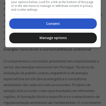
your options below. Look for a link at the bottom of this page
académica adequada e habilitação profissional são exigidas.
or in the site menu to manage or withdraw consent in privacy
Além do ensino regular, a formação profissional e os cursos
and cookie settings.
técnicos geram necessidade de formadores especializados. A
atualização constante de metodologias pedagógicas e o
Consent
domínio de ferramentas digitais são aspetos valorizados. Em
Portugal, o investimento em qualificação da população
Manage options
contribui para a abertura de novas vagas nesta área.
Energias renováveis e sustentabilidade ambiental
O compromisso com metas ambientais tem impulsionado o
sector das energias renováveis em Portugal. Técnicos de
instalação de painéis solares, engenheiros de energia,
especialistas em eficiência energética e consultores
ambientais são cada vez mais procurados. Projetos de
energia eólica e solar criam oportunidades em diferentes
regiões. A formação técnica específica e o conhecimento de
regulamentação ambiental são fundamentais. O crescimento