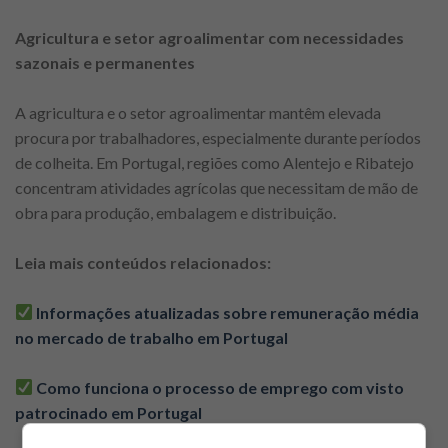
Agricultura e setor agroalimentar com necessidades
sazonais e permanentes
A agricultura e o setor agroalimentar mantêm elevada
procura por trabalhadores, especialmente durante períodos
de colheita. Em Portugal, regiões como Alentejo e Ribatejo
concentram atividades agrícolas que necessitam de mão de
obra para produção, embalagem e distribuição.
Leia mais conteúdos relacionados:
Informações atualizadas sobre remuneração média
no mercado de trabalho em Portugal
Como funciona o processo de emprego com visto
patrocinado em Portugal