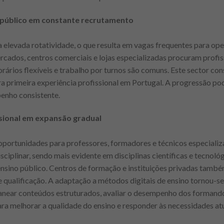
público em constante recrutamento
 elevada rotatividade, o que resulta em vagas frequentes para ope
ercados, centros comerciais e lojas especializadas procuram prof
ários flexíveis e trabalho por turnos são comuns. Este sector con
a primeira experiência profissional em Portugal. A progressão po
nho consistente.
sional em expansão gradual
portunidades para professores, formadores e técnicos especializ
sciplinar, sendo mais evidente em disciplinas científicas e tecnológ
 ensino público. Centros de formação e instituições privadas tamb
 qualificação. A adaptação a métodos digitais de ensino tornou-se
anear conteúdos estruturados, avaliar o desempenho dos formandos
para melhorar a qualidade do ensino e responder às necessidades a