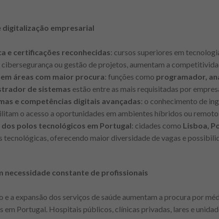
 digitalização empresarial
a e certificações reconhecidas
: cursos superiores em tecnolog
 cibersegurança ou gestão de projetos, aumentam a competitivid
em áreas com maior procura
: funções como
programador, ana
strador de sistemas
estão entre as mais requisitadas por empresa
mas e competências digitais avançadas
: o conhecimento de ing
ilitam o acesso a oportunidades em ambientes híbridos ou remoto
dos polos tecnológicos em Portugal
: cidades como
Lisboa, P
s tecnológicas, oferecendo maior diversidade de vagas e possibil
m necessidade constante de profissionais
 e a expansão dos serviços de saúde aumentam a procura por médi
s em Portugal. Hospitais públicos, clínicas privadas, lares e unid