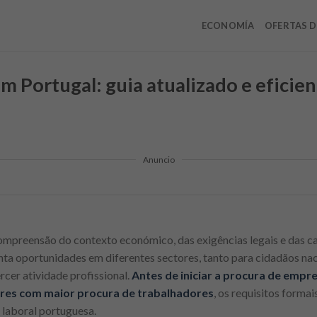
ECONOMÍA
OFERTAS D
m Portugal: guia atualizado e eficie
Anuncio
ompreensão do contexto económico, das exigências legais e das c
enta oportunidades em diferentes sectores, tanto para cidadãos na
cer atividade profissional.
Antes de iniciar a procura de empr
ores com maior procura de trabalhadores
, os requisitos formai
 laboral portuguesa.