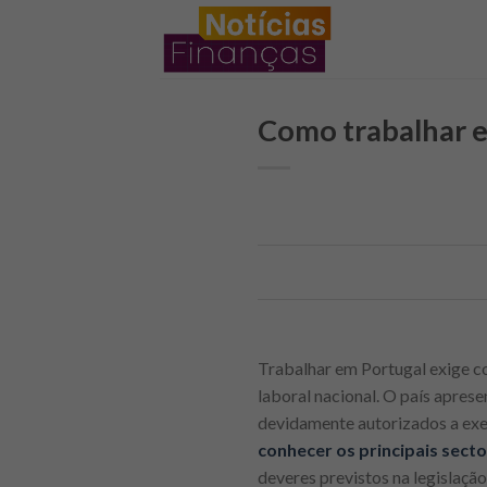
Skip
to
content
Como trabalhar e
Trabalhar em Portugal exige c
laboral nacional. O país apres
devidamente autorizados a exer
conhecer os principais sect
deveres previstos na legislação