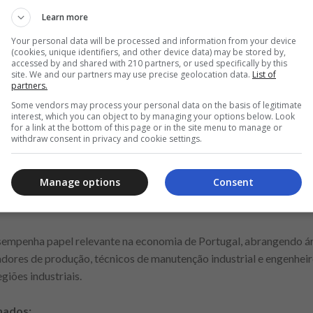
o cumprimento de prazos é um fator determinante para a competi
Learn more
física, organização e capacidade de trabalhar em equipa são valo
Your personal data will be processed and information from your device
 pode representar vantagem adicional. O sector apresenta oportu
(cookies, unique identifiers, and other device data) may be stored by,
accessed by and shared with 210 partners, or used specifically by this
s de coordenação.
site. We and our partners may use precise geolocation data.
List of
partners.
Some vendors may process your personal data on the basis of legitimate
interest, which you can object to by managing your options below. Look
for a link at the bottom of this page or in the site menu to manage or
Anuncio
withdraw consent in privacy and cookie settings.
Manage options
Consent
produção técnica especializada
sempenha papel relevante na economia de Portugal, abrangendo ár
adores de produção, técnicos de manutenção industrial e engenhe
giões industriais.
nados: