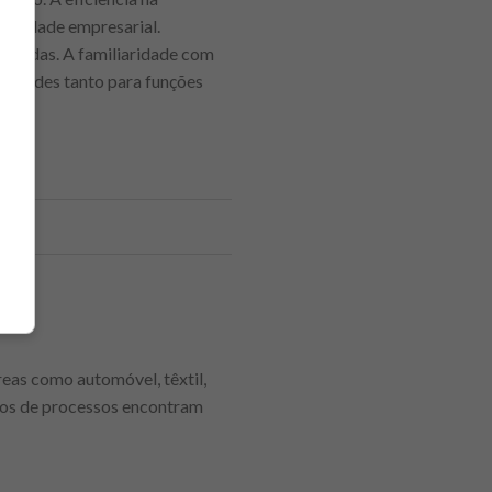
tividade empresarial.
rizadas. A familiaridade com
nidades tanto para funções
eas como automóvel, têxtil,
iros de processos encontram