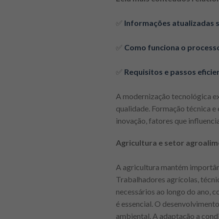
✅
Informações atualizadas 
✅
Como funciona o process
✅
Requisitos e passos efici
A modernização tecnológica ex
qualidade. Formação técnica e 
inovação, fatores que influenci
Agricultura e setor agroali
A agricultura mantém importânc
Trabalhadores agrícolas, técni
necessários ao longo do ano, c
é essencial. O desenvolvimento
ambiental. A adaptação a condiç