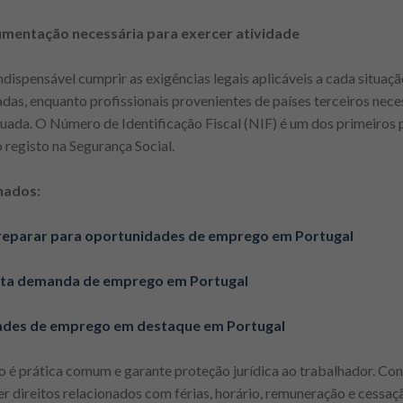
umentação necessária para exercer atividade
indispensável cumprir as exigências legais aplicáveis a cada situa
adas, enquanto profissionais provenientes de países terceiros nece
uada. O Número de Identificação Fiscal (NIF) é um dos primeiros 
registo na Segurança Social.
nados:
reparar para oportunidades de emprego em Portugal
alta demanda de emprego em Portugal
des de emprego em destaque em Portugal
to é prática comum e garante proteção jurídica ao trabalhador. C
direitos relacionados com férias, horário, remuneração e cessaçã