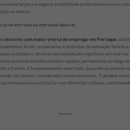
 essencial para assegurar estabilidade profissional e acesso a ben
eção na doença.
orta de entrada no mercado laboral
s sectores com maior oferta de emprego em Portugal
, sobr
 alojamentos locais, restaurantes e empresas de animação turístic
esa, cozinheiros, técnicos de manutenção e gestores de reservas. 
uitos estabelecimentos mantêm equipas permanentes ao longo do 
glês e francês, é frequentemente valorizado. Experiência anterior
ressão são fatores considerados no recrutamento. Trabalhar nest
s interpessoais e contacto com diferentes culturas, contribuindo
Anuncio