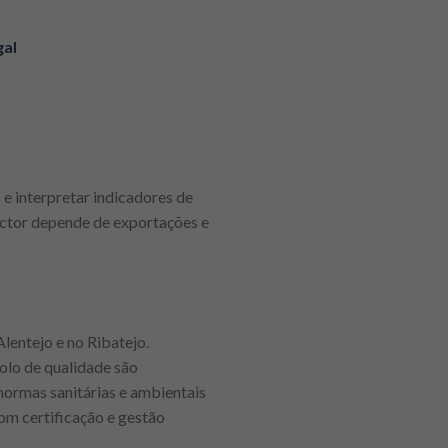
gal
e interpretar indicadores de
sector depende de exportações e
lentejo e no Ribatejo.
olo de qualidade são
normas sanitárias e ambientais
om certificação e gestão